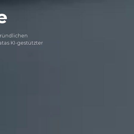
e
ründlichen
atas KI-gestützter