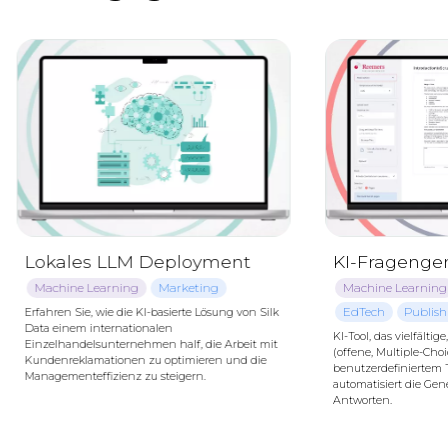
Lokales LLM Deployment
KI-Fragenge
Machine Learning
Marketing
Machine Learning
EdTech
Publish
Erfahren Sie, wie die KI-basierte Lösung von Silk
Data einem internationalen
KI-Tool, das vielfälti
Einzelhandelsunternehmen half, die Arbeit mit
(offene, Multiple-Choic
Kundenreklamationen zu optimieren und die
benutzerdefiniertem Te
Managementeffizienz zu steigern.
automatisiert die Ge
Antworten.