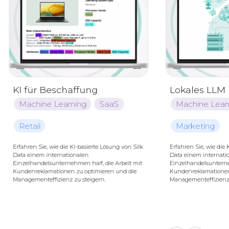
Machine Lear
SaaS
EdT
KI-Tool, das vielfält
(offene, Multiple-Choi
benutzerdefiniertem T
automatisiert die Ge
Antworten.
Lokales LLM Deployment
Machine Learning
Marketing
Erfahren Sie, wie die KI-basierte Lösung von Silk
Data einem internationalen
Einzelhandelsunternehmen half, die Arbeit mit
Kundenreklamationen zu optimieren und die
Managementeffizienz zu steigern.