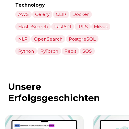
Technology
AWS
Celery
CLIP
Docker
ElasticSearch
FastAPI
IPFS
Milvus
NLP
OpenSearch
PostgreSQL
Python
PyTorch
Redis
SQS
Unsere
Erfolgsgeschichten
KI-Fragenge