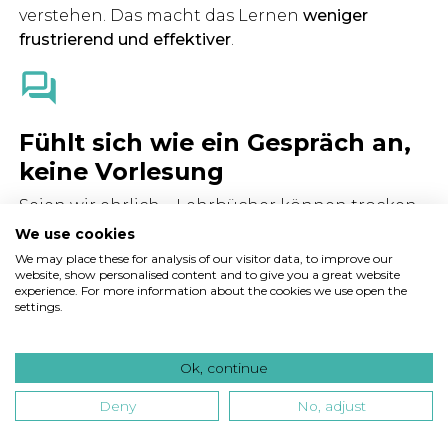
verstehen. Das macht das Lernen
weniger
frustrierend und effektiver
.
Fühlt sich wie ein Gespräch an,
keine Vorlesung
Seien wir ehrlich – Lehrbücher können trocken
sein, und selbst Videolektionen sind nicht
We use cookies
interaktiv. Chatbots verwandeln das Lernen in
We may place these for analysis of our visitor data, to improve our
website, show personalised content and to give you a great website
ein
Zwei-Wege-Gespräch
, wodurch es einfacher
experience. For more information about the cookies we use open the
wird, engagiert zu bleiben und Informationen
settings.
tatsächlich aufzunehmen.
Ok, continue
Deny
No, adjust
Nachhilfe ohne den hohen Preis