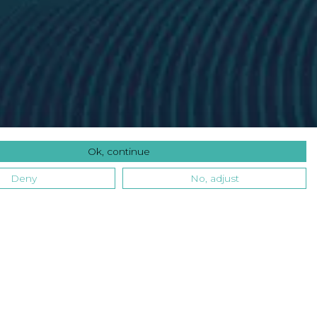
Ok, continue
Deny
No, adjust