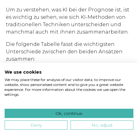
Um zu verstehen, was KI bei der Prognose ist, ist
es wichtig zu sehen, wie sich KI-Methoden von
traditionellen Techniken unterscheiden und
manchmal auch mit ihnen zusammenarbeiten.
Die folgende Tabelle fasst die wichtigsten
Unterschiede zwischen den beiden Ansätzen
zusammen:
We use cookies
Traditionelle
Dimension
KI/ML-
We may place these for analysis of our visitor data, to improve our
Methoden
website, show personalised content and to give you a great website
experience. For more information about the cookies we use open the
Datenanforderungen
Kleine bis
Große, v
settings.
mittlere
Datensä
Datensätze
Ok, continue
Anpassungsfähigkeit
Feste
Kontinu
Deny
No, adjust
Gleichungen,
Lernen 
manuelle
Daten