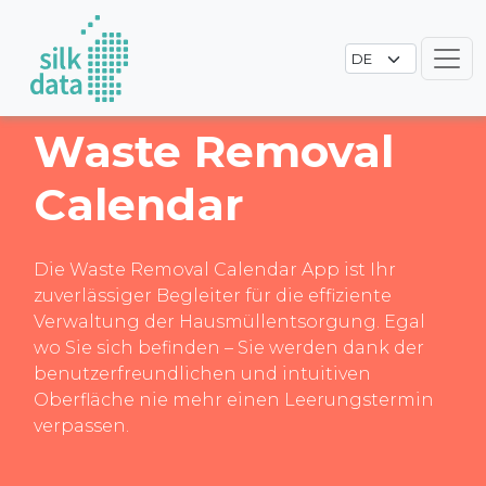
Waste Removal
Calendar
Die Waste Removal Calendar App ist Ihr
zuverlässiger Begleiter für die effiziente
Verwaltung der Hausmüllentsorgung. Egal
wo Sie sich befinden – Sie werden dank der
benutzerfreundlichen und intuitiven
Oberfläche nie mehr einen Leerungstermin
verpassen.